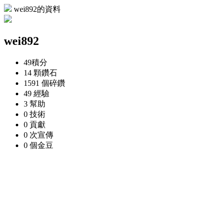
wei892的資料
wei892
49
積分
14 顆
鑽石
1591 個
碎鑽
49
經驗
3
幫助
0
技術
0
貢獻
0 次
宣傳
0 個
金豆