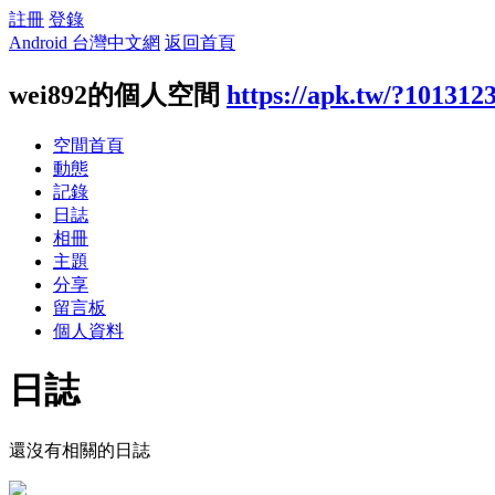
註冊
登錄
Android 台灣中文網
返回首頁
wei892的個人空間
https://apk.tw/?101312
空間首頁
動態
記錄
日誌
相冊
主題
分享
留言板
個人資料
日誌
還沒有相關的日誌