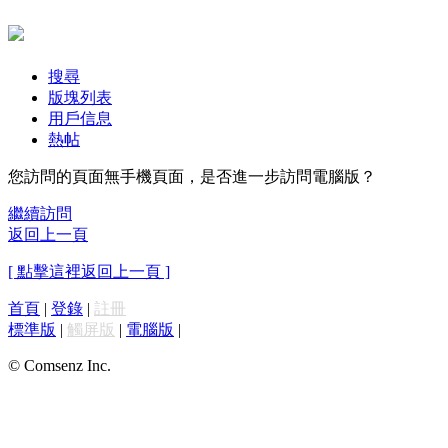
搜尋
版塊列表
用戶信息
熱帖
您訪問的頁面無手機頁面，是否進一步訪問電腦版？
繼續訪問
返回上一頁
[ 點擊這裡返回上一頁 ]
首頁
|
登錄
|
註冊
標準版
|
觸屏版
|
電腦版
|
© Comsenz Inc.