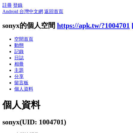
註冊
登錄
Android 台灣中文網
返回首頁
sonyx的個人空間
https://apk.tw/?1004701
空間首頁
動態
記錄
日誌
相冊
主題
分享
留言板
個人資料
個人資料
sonyx
(UID: 1004701)