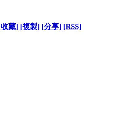
[收藏]
[複製]
[分享]
[RSS]