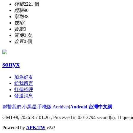
碎鑽
2221 個
經驗
90
幫助
38
技術
1
貢獻
0
宣傳
0 次
金豆
0 個
sonyx
加為好友
給我留言
打個招呼
發送消息
聯繫我們
|
小黑屋
|
手機版
|
Archiver
|
Android 台灣中文網
GMT+8, 2026-8-7 01:26
, Processed in 0.013794 second(s), 11 que
Powered by
APK.TW
v2.0