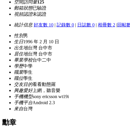
空間訪問量
125
郵箱狀態
已驗證
視頻認證
未認證
統計信息
好友數 10
|
記錄數 0
|
日誌數 0
|
相冊數 2
|
回帖數 
性別
男
生日
1996 年 2 月 10 日
出生地
台灣 台中市
居住地
台灣 台中市
畢業學校
台中二中
學歷
中學
職業
學生
職位
學生
交友目的
看看動態羅
興趣愛好
上網，聽音樂
手機機型
sony ericsson wt19i
手機平台
Android 2.3
來自
台灣
勳章