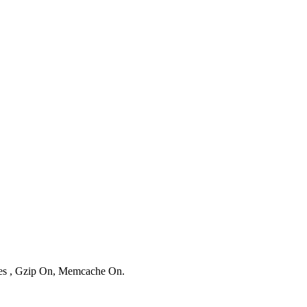
ries , Gzip On, Memcache On.