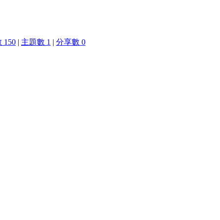
150
|
主題數 1
|
分享數 0