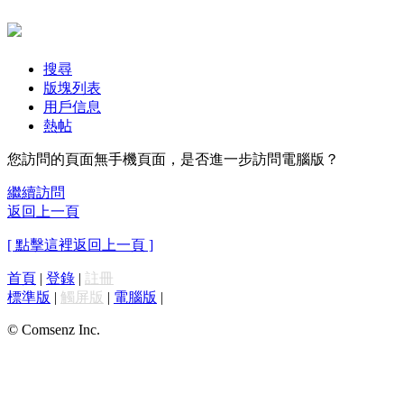
搜尋
版塊列表
用戶信息
熱帖
您訪問的頁面無手機頁面，是否進一步訪問電腦版？
繼續訪問
返回上一頁
[ 點擊這裡返回上一頁 ]
首頁
|
登錄
|
註冊
標準版
|
觸屏版
|
電腦版
|
© Comsenz Inc.