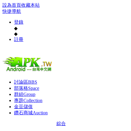
設為首頁
收藏本站
快捷導航
登錄
◆
◆
註冊
討論區
BBS
部落格
Space
群組
Group
專題
Collection
金豆儲值
鑽石商城
Auction
綜合