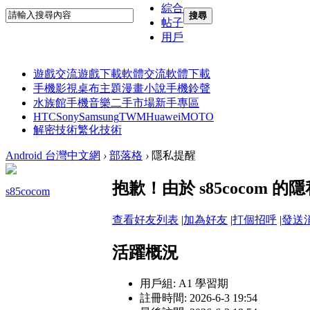
綜合
搜尋
帖子
用戶
遊戲交流
遊戲下載
軟體交流
軟體下載
手機影視
桌布主題
漫畫小說
手機鈴聲
水族館
手機音樂
二手市場
新手專區
HTC
Sony
Samsung
TWM
Huawei
MOTO
解密技術
繁化技術
Android 台灣中文網
›
部落格
›
隱私提醒
抱歉！由於 s85cocom
s85cocom
查看好友列表
|
加為好友
|
打個招呼
|
發送
活躍概況
用戶組:
A1 學習期
註冊時間: 2026-6-3 19:54