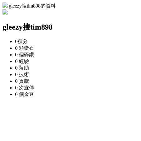
gleezy搜tim898的資料
gleezy搜tim898
0
積分
0 顆
鑽石
0 個
碎鑽
0
經驗
0
幫助
0
技術
0
貢獻
0 次
宣傳
0 個
金豆