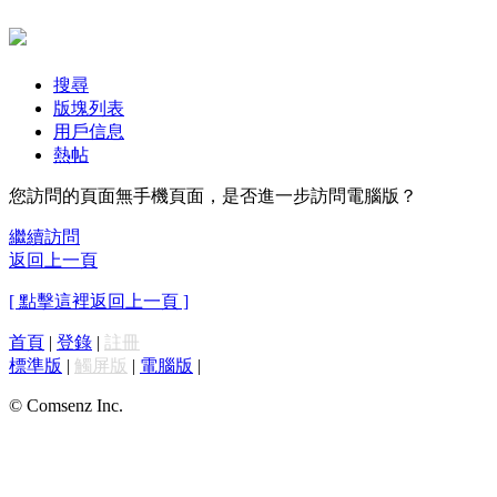
搜尋
版塊列表
用戶信息
熱帖
您訪問的頁面無手機頁面，是否進一步訪問電腦版？
繼續訪問
返回上一頁
[ 點擊這裡返回上一頁 ]
首頁
|
登錄
|
註冊
標準版
|
觸屏版
|
電腦版
|
© Comsenz Inc.