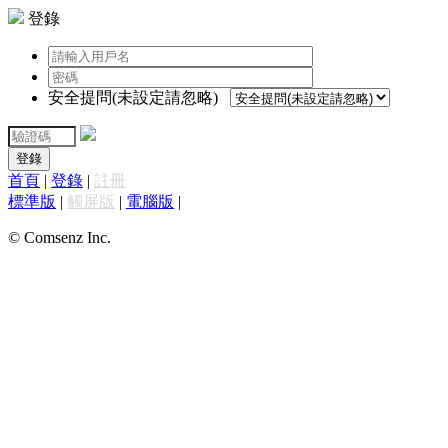
登錄
安全提問(未設定請忽略)
登錄
首頁
|
登錄
|
註冊
標準版
|
觸屏版
|
電腦版
|
© Comsenz Inc.