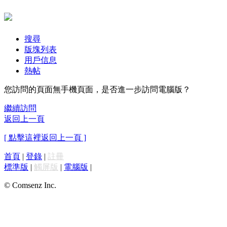
搜尋
版塊列表
用戶信息
熱帖
您訪問的頁面無手機頁面，是否進一步訪問電腦版？
繼續訪問
返回上一頁
[ 點擊這裡返回上一頁 ]
首頁
|
登錄
|
註冊
標準版
|
觸屏版
|
電腦版
|
© Comsenz Inc.