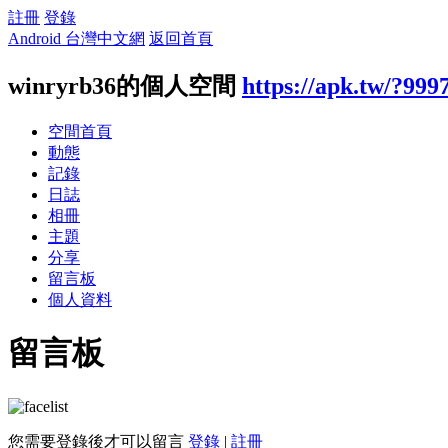
註冊
登錄
Android 台灣中文網
返回首頁
winryrb36的個人空間
https://apk.tw/?999
空間首頁
動態
記錄
日誌
相冊
主題
分享
留言板
個人資料
留言板
您需要登錄後才可以留言
登錄
|
註冊