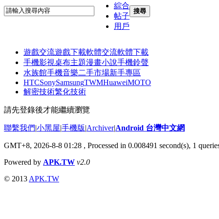
綜合
搜尋
帖子
用戶
遊戲交流
遊戲下載
軟體交流
軟體下載
手機影視
桌布主題
漫畫小說
手機鈴聲
水族館
手機音樂
二手市場
新手專區
HTC
Sony
Samsung
TWM
Huawei
MOTO
解密技術
繁化技術
請先登錄後才能繼續瀏覽
聯繫我們
|
小黑屋
|
手機版
|
Archiver
|
Android 台灣中文網
GMT+8, 2026-8-8 01:28
, Processed in 0.008491 second(s), 1 quer
Powered by
APK.TW
v2.0
© 2013
APK.TW