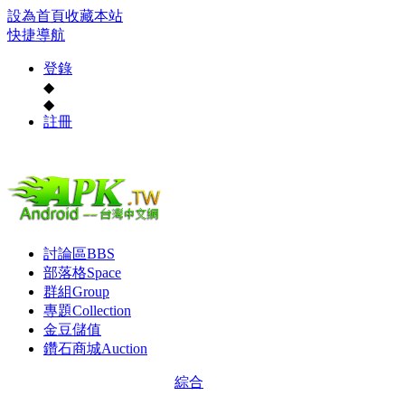
設為首頁
收藏本站
快捷導航
登錄
◆
◆
註冊
討論區
BBS
部落格
Space
群組
Group
專題
Collection
金豆儲值
鑽石商城
Auction
綜合