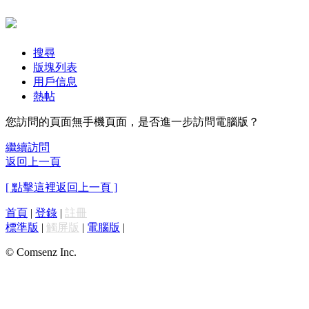
搜尋
版塊列表
用戶信息
熱帖
您訪問的頁面無手機頁面，是否進一步訪問電腦版？
繼續訪問
返回上一頁
[ 點擊這裡返回上一頁 ]
首頁
|
登錄
|
註冊
標準版
|
觸屏版
|
電腦版
|
© Comsenz Inc.