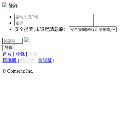
登錄
安全提問(未設定請忽略)
登錄
首頁
|
登錄
|
註冊
標準版
|
觸屏版
|
電腦版
|
© Comsenz Inc.