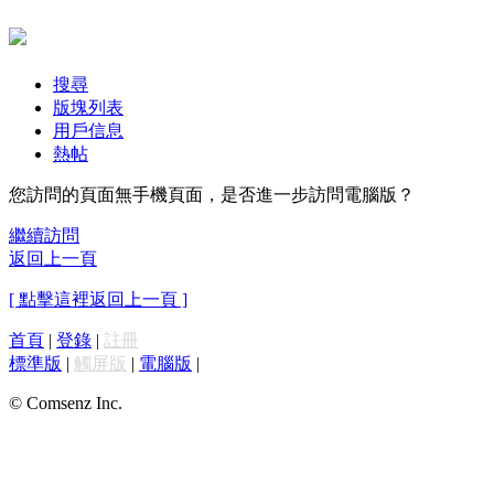
搜尋
版塊列表
用戶信息
熱帖
您訪問的頁面無手機頁面，是否進一步訪問電腦版？
繼續訪問
返回上一頁
[ 點擊這裡返回上一頁 ]
首頁
|
登錄
|
註冊
標準版
|
觸屏版
|
電腦版
|
© Comsenz Inc.