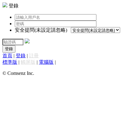
登錄
安全提問(未設定請忽略)
登錄
首頁
|
登錄
|
註冊
標準版
|
觸屏版
|
電腦版
|
© Comsenz Inc.