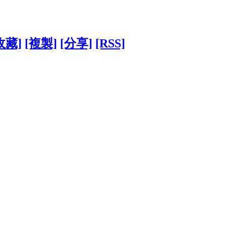
收藏]
[複製]
[分享]
[RSS]