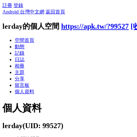
註冊
登錄
Android 台灣中文網
返回首頁
lerday的個人空間
https://apk.tw/?99527
[
空間首頁
動態
記錄
日誌
相冊
主題
分享
留言板
個人資料
個人資料
lerday
(UID: 99527)