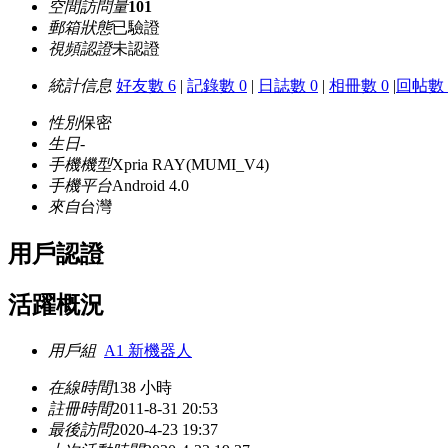
空間訪問量
101
郵箱狀態
已驗證
視頻認證
未認證
統計信息
好友數 6
|
記錄數 0
|
日誌數 0
|
相冊數 0
|
回帖數 
性別
保密
生日
-
手機機型
Xpria RAY(MUMI_V4)
手機平台
Android 4.0
來自
台灣
用戶認證
活躍概況
用戶組
A1 新機器人
在線時間
138 小時
註冊時間
2011-8-31 20:53
最後訪問
2020-4-23 19:37