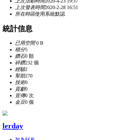
上次活動時間
2020-4-23 19:37
上次發表時間
2020-2-28 16:51
所在時區
使用系統默認
統計信息
已用空間
0 B
積分
5
鑽石
0 顆
碎鑽
232 個
經驗
2
幫助
270
技術
0
貢獻
0
宣傳
0 次
金豆
0 個
lerday
加為好友