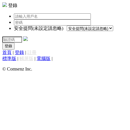
登錄
安全提問(未設定請忽略)
登錄
首頁
|
登錄
|
註冊
標準版
|
觸屏版
|
電腦版
|
© Comsenz Inc.