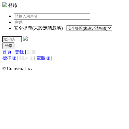
登錄
安全提問(未設定請忽略)
登錄
首頁
|
登錄
|
註冊
標準版
|
觸屏版
|
電腦版
|
© Comsenz Inc.