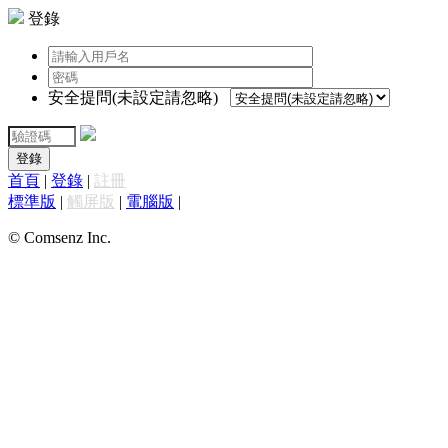
登錄
安全提問(未設定請忽略)
登錄
首頁
|
登錄
|
註冊
標準版
|
觸屏版
|
電腦版
|
© Comsenz Inc.