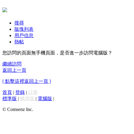
搜尋
版塊列表
用戶信息
熱帖
您訪問的頁面無手機頁面，是否進一步訪問電腦版？
繼續訪問
返回上一頁
[ 點擊這裡返回上一頁 ]
首頁
|
登錄
|
註冊
標準版
|
觸屏版
|
電腦版
|
© Comsenz Inc.