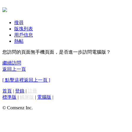
搜尋
版塊列表
用戶信息
熱帖
您訪問的頁面無手機頁面，是否進一步訪問電腦版？
繼續訪問
返回上一頁
[ 點擊這裡返回上一頁 ]
首頁
|
登錄
|
註冊
標準版
|
觸屏版
|
電腦版
|
© Comsenz Inc.