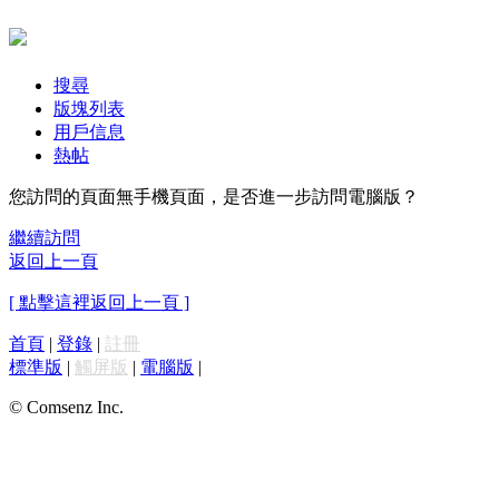
搜尋
版塊列表
用戶信息
熱帖
您訪問的頁面無手機頁面，是否進一步訪問電腦版？
繼續訪問
返回上一頁
[ 點擊這裡返回上一頁 ]
首頁
|
登錄
|
註冊
標準版
|
觸屏版
|
電腦版
|
© Comsenz Inc.