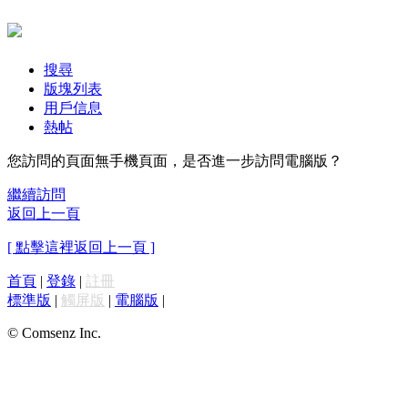
搜尋
版塊列表
用戶信息
熱帖
您訪問的頁面無手機頁面，是否進一步訪問電腦版？
繼續訪問
返回上一頁
[ 點擊這裡返回上一頁 ]
首頁
|
登錄
|
註冊
標準版
|
觸屏版
|
電腦版
|
© Comsenz Inc.