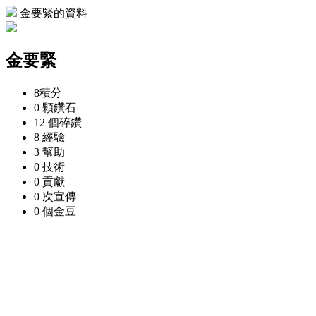
金要緊的資料
金要緊
8
積分
0 顆
鑽石
12 個
碎鑽
8
經驗
3
幫助
0
技術
0
貢獻
0 次
宣傳
0 個
金豆