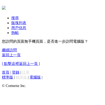
搜尋
版塊列表
用戶信息
熱帖
您訪問的頁面無手機頁面，是否進一步訪問電腦版？
繼續訪問
返回上一頁
[ 點擊這裡返回上一頁 ]
首頁
|
登錄
|
註冊
標準版
|
觸屏版
|
電腦版
|
© Comsenz Inc.