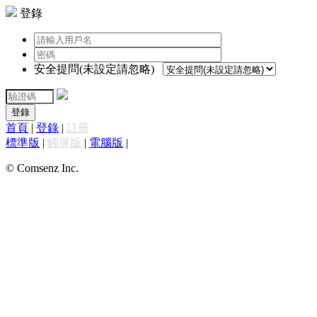
登錄
安全提問(未設定請忽略)
登錄
首頁
|
登錄
|
註冊
標準版
|
觸屏版
|
電腦版
|
© Comsenz Inc.