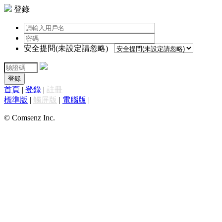
登錄
安全提問(未設定請忽略)
登錄
首頁
|
登錄
|
註冊
標準版
|
觸屏版
|
電腦版
|
© Comsenz Inc.