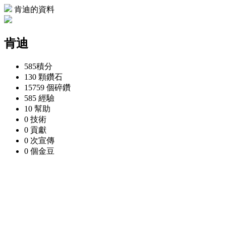
肯迪的資料
肯迪
585
積分
130 顆
鑽石
15759 個
碎鑽
585
經驗
10
幫助
0
技術
0
貢獻
0 次
宣傳
0 個
金豆