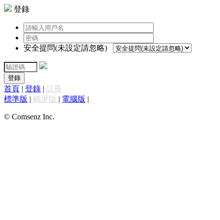
登錄
安全提問(未設定請忽略)
登錄
首頁
|
登錄
|
註冊
標準版
|
觸屏版
|
電腦版
|
© Comsenz Inc.