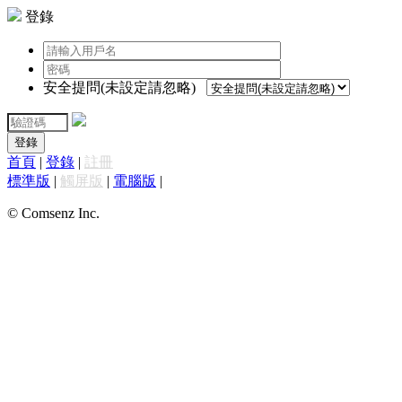
登錄
安全提問(未設定請忽略)
登錄
首頁
|
登錄
|
註冊
標準版
|
觸屏版
|
電腦版
|
© Comsenz Inc.