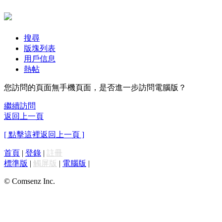
搜尋
版塊列表
用戶信息
熱帖
您訪問的頁面無手機頁面，是否進一步訪問電腦版？
繼續訪問
返回上一頁
[ 點擊這裡返回上一頁 ]
首頁
|
登錄
|
註冊
標準版
|
觸屏版
|
電腦版
|
© Comsenz Inc.