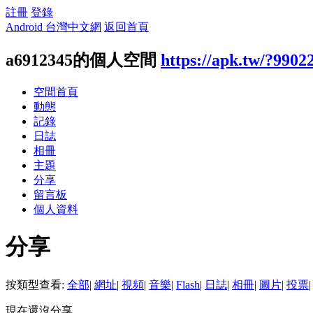
註冊
登錄
Android 台灣中文網
返回首頁
a6912345的個人空間
https://apk.tw/?9902
空間首頁
動態
記錄
日誌
相冊
主題
分享
留言板
個人資料
分享
按類型查看:
全部
|
網址
|
視頻
|
音樂
|
Flash
|
日誌
|
相冊
|
圖片
|
投票
|
現在還沒分享