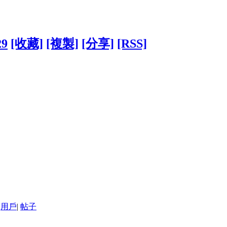
29
[收藏]
[複製]
[分享]
[RSS]
用戶
|
帖子