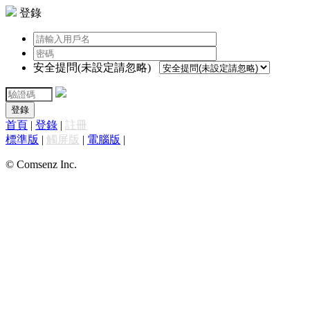
登錄
安全提問(未設定請忽略)
登錄
首頁
|
登錄
|
註冊
標準版
|
觸屏版
|
電腦版
|
© Comsenz Inc.