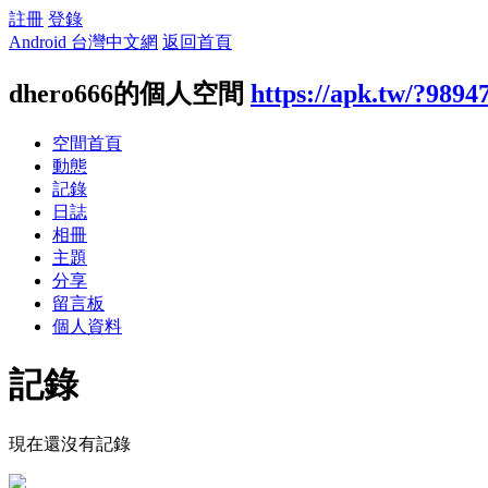
註冊
登錄
Android 台灣中文網
返回首頁
dhero666的個人空間
https://apk.tw/?9894
空間首頁
動態
記錄
日誌
相冊
主題
分享
留言板
個人資料
記錄
現在還沒有記錄