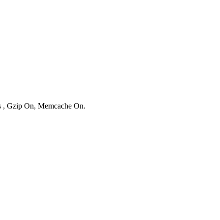
es , Gzip On, Memcache On.