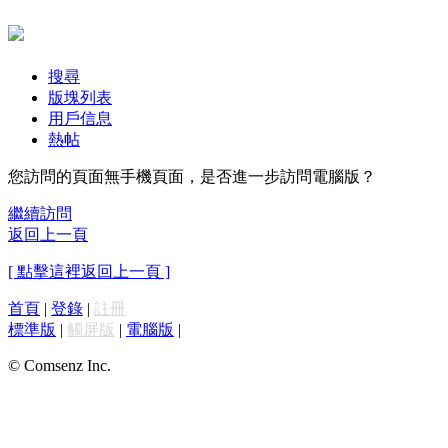
搜尋
版塊列表
用戶信息
熱帖
您訪問的頁面無手機頁面，是否進一步訪問電腦版？
繼續訪問
返回上一頁
[ 點擊這裡返回上一頁 ]
首頁
|
登錄
|
註冊
標準版
|
觸屏版
|
電腦版
|
© Comsenz Inc.