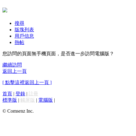
搜尋
版塊列表
用戶信息
熱帖
您訪問的頁面無手機頁面，是否進一步訪問電腦版？
繼續訪問
返回上一頁
[ 點擊這裡返回上一頁 ]
首頁
|
登錄
|
註冊
標準版
|
觸屏版
|
電腦版
|
© Comsenz Inc.