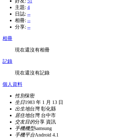
好友:
51
主題:
4
日誌:
--
相冊:
--
分享:
--
相冊
現在還沒有相冊
記錄
現在還沒有記錄
個人資料
性別
保密
生日
1983 年 1 月 13 日
出生地
台灣 彰化縣
居住地
台灣 台中市
交友目的
分享 資訊
手機機型
samsung
手機平台
Android 4.1