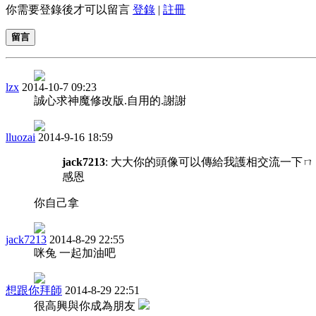
你需要登錄後才可以留言
登錄
|
註冊
留言
lzx
2014-10-7 09:23
誠心求神魔修改版.自用的.謝謝
lluozai
2014-9-16 18:59
jack7213
: 大大你的頭像可以傳給我護相交流一下ㄇ
感恩
你自己拿
jack7213
2014-8-29 22:55
咪兔 一起加油吧
想跟你拜師
2014-8-29 22:51
很高興與你成為朋友