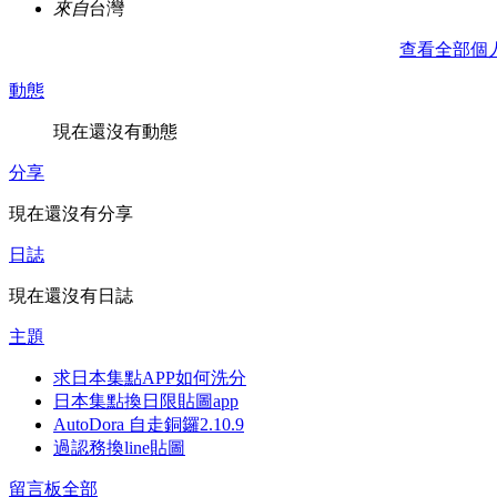
來自
台灣
查看全部個
動態
現在還沒有動態
分享
現在還沒有分享
日誌
現在還沒有日誌
主題
求日本集點APP如何洗分
日本集點換日限貼圖app
AutoDora 自走銅鑼2.10.9
過認務換line貼圖
留言板
全部