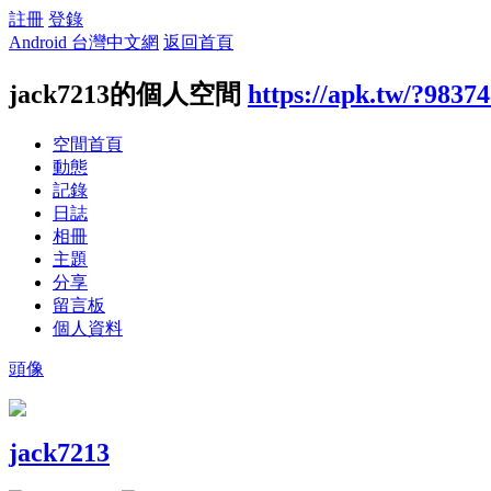
註冊
登錄
Android 台灣中文網
返回首頁
jack7213的個人空間
https://apk.tw/?9837
空間首頁
動態
記錄
日誌
相冊
主題
分享
留言板
個人資料
頭像
jack7213