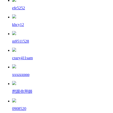
efe5252
khcy12
m9511528
crazy411sam
xxxzzzppp
想跟你拜師
0908520