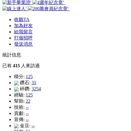
收聽TA
加為好友
給我留言
打個招呼
發送消息
統計信息
已有
415
人來訪過
積分:
125
鑽石:
31
碎鑽:
3254
經驗:
125
幫助:
22
技術:
--
貢獻:
--
宣傳:
--
金豆:
--