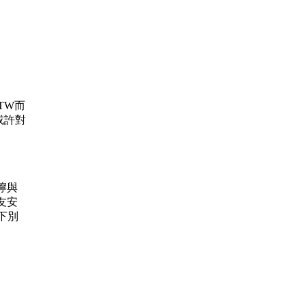
.TW而
或許對
叮嚀與
友安
下別