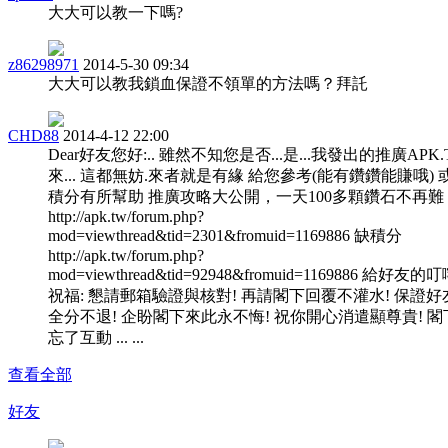
大大可以教一下嗎?
z86298971
2014-5-30 09:34
大大可以教我鎖血保證不領單的方法嗎？拜託
CHD88
2014-4-12 22:00
Dear好友您好:.. 雖然不知您是否...是...我發出的推廣APK
來... 這都無妨.來者就是有緣 給您參考(能有鑽鑽能賺哦) 
積分有所幫助 推廣攻略大公開，一天100多顆鑽石不再難
http://apk.tw/forum.php?
mod=viewthread&tid=2301&fromuid=1169886 缺積分
http://apk.tw/forum.php?
mod=viewthread&tid=92948&fromuid=1169886 給好友的
祝福: 懇請郵箱驗證與核對! 再請閣下回覆不灌水! 保證好
全分不退! 企盼閣下來此永不悔! 祝你開心消遣顯尊貴! 閣
忘了互動 ... ...
查看全部
好友