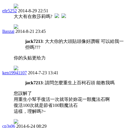
efe5252
2014-8-29 22:51
大大有在救莎莉嗎?
lluozai
2014-8-21 23:45
jack7213
: 大大你的大頭貼頭像好讚喔 可以給我一
些嗎???
你的头贴更给力
ken19941107
2014-7-23 13:41
jack7213
: 請問怎麼重生上百柯石頭 能教我嗎
您誤解了
用重生小幫手復活一次就等於妳花一顆魔法石啊
復活100次就是節省100顆魔法石
這樣，理解嗎?~
cp3s06
2014-6-24 08:29