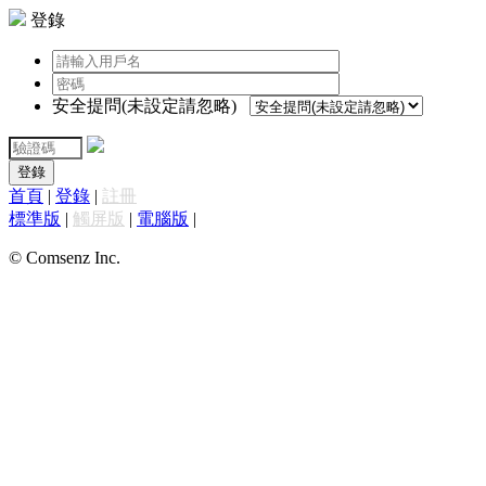
登錄
安全提問(未設定請忽略)
登錄
首頁
|
登錄
|
註冊
標準版
|
觸屏版
|
電腦版
|
© Comsenz Inc.