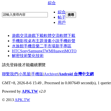
綜合
綜合
搜尋
帖子
用戶
遊戲交流
遊戲下載
軟體交流
軟體下載
手機影視
桌布主題
漫畫小說
手機鈴聲
水族館
手機音樂
二手市場
新手專區
HTC
Sony
Samsung
TWM
Huawei
MOTO
解密技術
繁化技術
請先登錄後才能繼續瀏覽
聯繫我們
|
小黑屋
|
手機版
|
Archiver
|
Android 台灣中文網
GMT+8, 2026-8-6 15:49
, Processed in 0.007649 second(s), 1 quer
Powered by
APK.TW
v2.0
© 2013
APK.TW