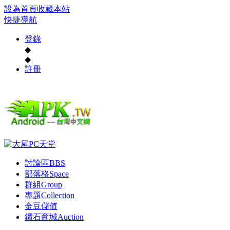
設為首頁
收藏本站
快捷導航
登錄
◆
◆
註冊
討論區
BBS
部落格
Space
群組
Group
專題
Collection
金豆儲值
鑽石商城
Auction