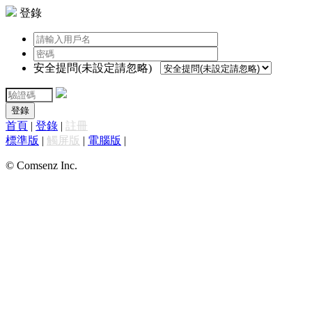
登錄
安全提問(未設定請忽略)
登錄
首頁
|
登錄
|
註冊
標準版
|
觸屏版
|
電腦版
|
© Comsenz Inc.