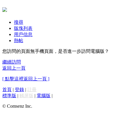
搜尋
版塊列表
用戶信息
熱帖
您訪問的頁面無手機頁面，是否進一步訪問電腦版？
繼續訪問
返回上一頁
[ 點擊這裡返回上一頁 ]
首頁
|
登錄
|
註冊
標準版
|
觸屏版
|
電腦版
|
© Comsenz Inc.