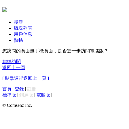
搜尋
版塊列表
用戶信息
熱帖
您訪問的頁面無手機頁面，是否進一步訪問電腦版？
繼續訪問
返回上一頁
[ 點擊這裡返回上一頁 ]
首頁
|
登錄
|
註冊
標準版
|
觸屏版
|
電腦版
|
© Comsenz Inc.