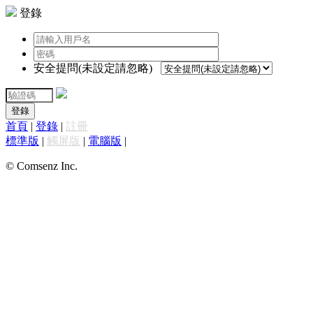
登錄
安全提問(未設定請忽略)
登錄
首頁
|
登錄
|
註冊
標準版
|
觸屏版
|
電腦版
|
© Comsenz Inc.