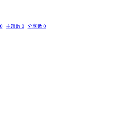
0
|
主題數 0
|
分享數 0