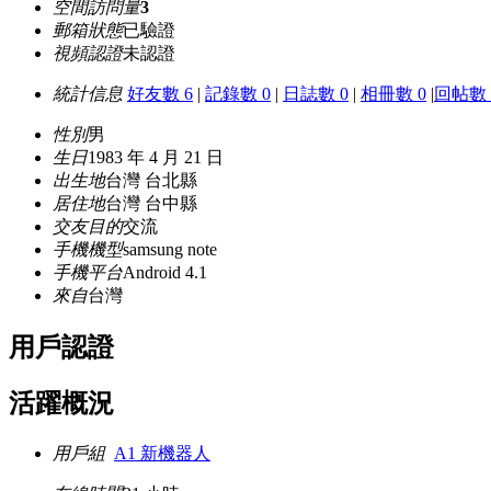
空間訪問量
3
郵箱狀態
已驗證
視頻認證
未認證
統計信息
好友數 6
|
記錄數 0
|
日誌數 0
|
相冊數 0
|
回帖數 
性別
男
生日
1983 年 4 月 21 日
出生地
台灣 台北縣
居住地
台灣 台中縣
交友目的
交流
手機機型
samsung note
手機平台
Android 4.1
來自
台灣
用戶認證
活躍概況
用戶組
A1 新機器人