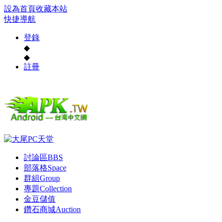
設為首頁
收藏本站
快捷導航
登錄
◆
◆
註冊
討論區
BBS
部落格
Space
群組
Group
專題
Collection
金豆儲值
鑽石商城
Auction