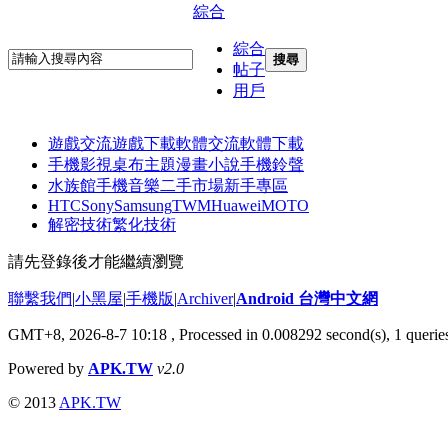
綜合
綜合
搜尋
帖子
用戶
遊戲交流
遊戲下載
軟體交流
軟體下載
手機影視
桌布主題
漫畫小說
手機鈴聲
水族館
手機音樂
二手市場
新手專區
HTC
Sony
Samsung
TWM
Huawei
MOTO
解密技術
繁化技術
請先登錄後才能繼續瀏覽
聯繫我們
|
小黑屋
|
手機版
|
Archiver
|
Android 台灣中文網
GMT+8, 2026-8-7 10:18
, Processed in 0.008292 second(s), 1 quer
Powered by
APK.TW
v2.0
© 2013
APK.TW