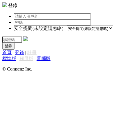
登錄
安全提問(未設定請忽略)
登錄
首頁
|
登錄
|
註冊
標準版
|
觸屏版
|
電腦版
|
© Comsenz Inc.