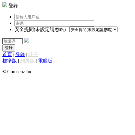
登錄
安全提問(未設定請忽略)
登錄
首頁
|
登錄
|
註冊
標準版
|
觸屏版
|
電腦版
|
© Comsenz Inc.