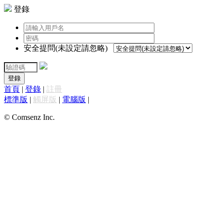
登錄
安全提問(未設定請忽略)
登錄
首頁
|
登錄
|
註冊
標準版
|
觸屏版
|
電腦版
|
© Comsenz Inc.