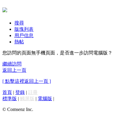
搜尋
版塊列表
用戶信息
熱帖
您訪問的頁面無手機頁面，是否進一步訪問電腦版？
繼續訪問
返回上一頁
[ 點擊這裡返回上一頁 ]
首頁
|
登錄
|
註冊
標準版
|
觸屏版
|
電腦版
|
© Comsenz Inc.